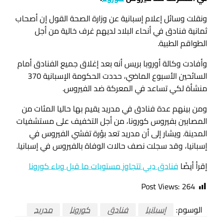
ونقلت وسائل إعلام إسبانية عن وزارة الصحة القول إن أصحاب
ثمانية فنادق في أنحاء البلاد لديهم غرف خالية من أجل
الطواقم الطبية.
وأفادت وكالة أوروبا بريس أنه بعد إغلاق جميع الفنادق أمام
السائحين الأسبوع الماضي، حددت الحكومة الإسبانية 370
منشأة لكي تساعد في المعركة ضد الفيروس.
ومن بينهم عدة فنادق في مدريد يقيم بها حاليا المئات من
المصابين بفيروس كورونا، من أجل التخفيف على مستشفيات
المدينة. ويشار إلى أن مدريد تعد بؤرة تفشي الفيروس في
إسبانيا، وقد سجلت نصف حالات الوفاة بالفيروس في إسبانيا.
إقرأ أيضًا
فنادق دبي تتجاوز مستويات ما قبل وباء كورونا
Post Views:
264
الوسوم:
إسبانيا
فنادق
كورونا
مدريد