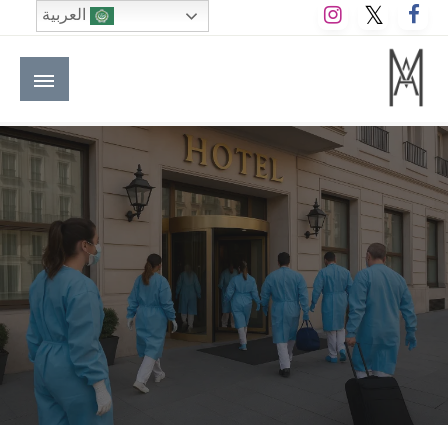
لتخطي
العربية
لى
لمحتوى
M A hotels | إم ايه هوتيلز
الموقع الأول للعاملين في الفنادق في العالم العربي