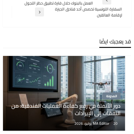
المقالة
العمل بالبنوك خلال فترة تطبيق حظر التجول
المقالات
السابقة
السفارة التونسية تخصص أحد فنادق الجيزة
المقالة
لإقامة العالقين
التالية
قد يعجبك ايضًا
المدونة
دور الأتمتة في رفع كفاءة العمليات الفندقية: من
النفقات إلى الإيرادات
MA Editor
20 يوليو، 2026