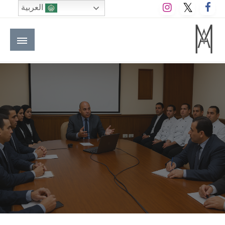
لتخطي
العربية
لى
لمحتوى
M A hotels | إم ايه هوتيلز
الموقع الأول للعاملين في الفنادق في العالم العربي