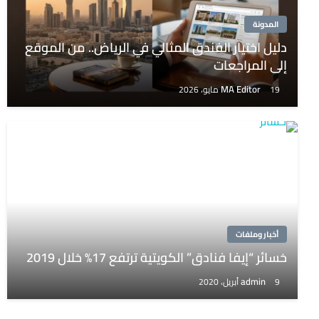
المدونة
دليل اختيار الفندق المثالي في الرياض.. من الموقع
إلى المراجعات
MA Editor
19 مايو، 2026
أخبار وملفات
خسائر “إيفا فنادق” الكويتية ترتفع 17% خلال 2019
admin
9 أبريل، 2020