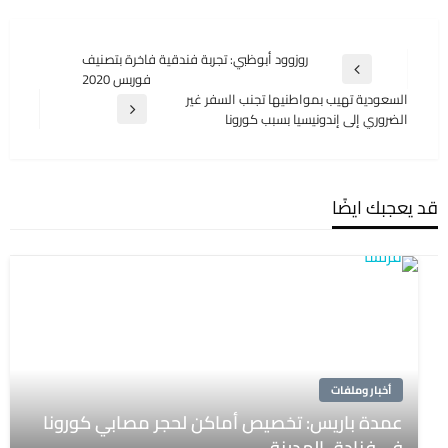
تصفّح
روزوود أبوظبي: تجربة فندقية فاخرة بتصنيف
المقالة
فوربس 2020
المقالات
السابقة
السعودية تهيب بمواطنيها تجنب السفر غير
المقالة
الضروري إلى إندونيسيا بسبب كورونا
التالية
قد يعجبك ايضًا
أخبار وملفات
عمدة باريس: تخصيص أماكن لحجر مصابي كورونا
في فنادق المدينة