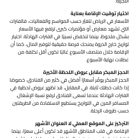
التجربة.
اختيار توقيت الإقامة بعناية
الأسعار في الرياض تتغيّر حسب المواسم والفعاليات، فالفترات
التي تشهد معارض أو مؤتمرات كبرى ترتفع فيها الأسعار
بشكل ملحوظ، بينما تنخفض نسبيًا في الفترات الهادئة. اختيار
تواريخ خارج الذروة يمنحك فرصة حقيقية لتوفير المال، كما أن
الإقامة خلال منتصف الأسبوع غالبًا تكون أقل تكلفة من
عطلات نهاية الأسبوع.
الحجز المبكر مقابل عروض اللحظة الأخيرة
الحجز المبكر يوفّر أسعارًا أفضل في كثير من الفنادق، خصوصًا
إذا كانت خطتك ثابتة. في المقابل، قد تظهر عروض لحظية في
الفترات الهادئة عندما تسعى الفنادق لرفع نسبة الإشغال.
المسافر المرن في التواريخ يستطيع الاستفادة من الطريقتين
حسب ظروف الرحلة.
التركيز على الموقع العملي لا العنوان الأشهر
الإقامة في قلب المناطق الأشهر قد تكون أعلى سعرًا، بينما