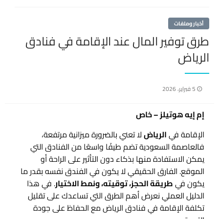
أخبار وملفات
طرق توفير المال عند الإقامة في فنادق
الرياض
نُشر
5 فبراير، 2026
في
إم إيه هوتيلز – خاص
الإقامة في
الرياض
لا تعني بالضرورة ميزانية مرتفعة،
فالعاصمة السعودية تضم طيفًا واسعًا من الفنادق التي
يمكن الاستفادة منها بذكاء دون التأثير على الراحة أو
الموقع. الفارق الحقيقي لا يكون في الفندق نفسه بقدر ما
يكون في
طريقة الحجز، توقيته، ونمط الاختيار
. في هذا
الدليل العملي نعرض أهم الطرق التي تساعدك على تقليل
تكلفة الإقامة في فنادق الرياض مع الحفاظ على جودة