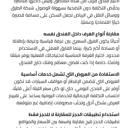
اختيار فندق قريب من هذه المناطق وليس داخلها مباشرة
يخفّض التكلفة دون التضحية بسهولة الوصول. شبكة الطرق
ووسائل النقل في الرياض تجعل السكن على مسافة قصيرة
خيارًا اقتصاديًا وعمليًا.
مقارنة أنواع الغرف داخل الفندق نفسه
أحيانًا يكون الفرق السعري بين غرفة قياسية وغرفة بإطلالة
أو مساحة أكبر كبيرًا، بينما الفارق العملي في الاستخدام
محدود. اختيار الغرفة المناسبة لاحتياجاتك الفعلية يوفر مبلغًا
واضحًا، خاصة إذا كنت تقضي معظم وقتك خارج الفندق.
الاستفادة من العروض التي تشمل خدمات أساسية
العروض التي تتضمن الإفطار أو مواقف السيارات قد تكون
أوفر على المدى اليومي، حتى لو كان سعر الليلة أعلى قليلًا.
احتساب التكلفة الإجمالية للخدمات اليومية يساعد على تقييم
العرض بشكل أدق وتجنّب مصروفات إضافية غير متوقعة.
استخدام تطبيقات الحجز للمقارنة لا للحجز فقط
تطبيقات الحجز تتيح مقارنة واسعة بين الأسعار والمواقع