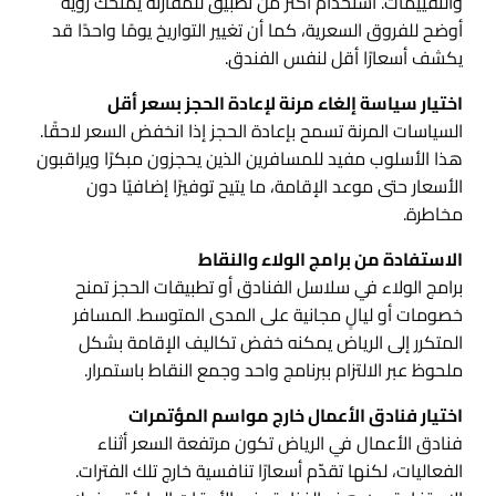
والتقييمات. استخدام أكثر من تطبيق للمقارنة يمنحك رؤية
أوضح للفروق السعرية، كما أن تغيير التواريخ يومًا واحدًا قد
يكشف أسعارًا أقل لنفس الفندق.
اختيار سياسة إلغاء مرنة لإعادة الحجز بسعر أقل
السياسات المرنة تسمح بإعادة الحجز إذا انخفض السعر لاحقًا.
هذا الأسلوب مفيد للمسافرين الذين يحجزون مبكرًا ويراقبون
الأسعار حتى موعد الإقامة، ما يتيح توفيرًا إضافيًا دون
مخاطرة.
الاستفادة من برامج الولاء والنقاط
برامج الولاء في سلاسل الفنادق أو تطبيقات الحجز تمنح
خصومات أو ليالٍ مجانية على المدى المتوسط. المسافر
المتكرر إلى الرياض يمكنه خفض تكاليف الإقامة بشكل
ملحوظ عبر الالتزام ببرنامج واحد وجمع النقاط باستمرار.
اختيار فنادق الأعمال خارج مواسم المؤتمرات
فنادق الأعمال في الرياض تكون مرتفعة السعر أثناء
الفعاليات، لكنها تقدّم أسعارًا تنافسية خارج تلك الفترات.