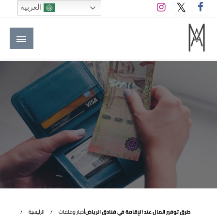
لتخطي
العربية
لى
لمحتوى
M A hotels | إم ايه هوتيلز
الموقع الأول للعاملين في الفنادق في العالم العربي
طرق توفير المال عند الإقامة في فنادق الرياض
أخبار وملفات
الرئيسية