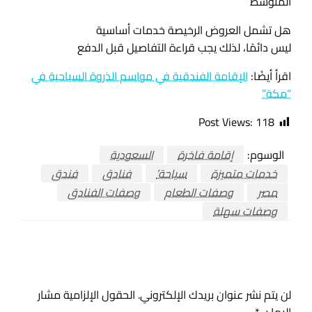
المتوسط
هل تشمل العروض الرخيصة خدمات أساسية
ليس دائمًا، لذلك يجب قراءة التفاصيل قبل الدفع
اقرأ أيضًا:
الإقامة الفندقية في مواسم الذروة السياحية في
“مكة”
Post Views:
118
الوسوم:
إقامة فاخرة
السعودية
خدمات متميزة
سياحة’
فنادق
فندق
مصر
وصفات الطعام
وصفات الفنادق
وصفات سهلة
اترك ردا
لن يتم نشر عنوان بريدك الإلكتروني.
الحقول الإلزامية مشار