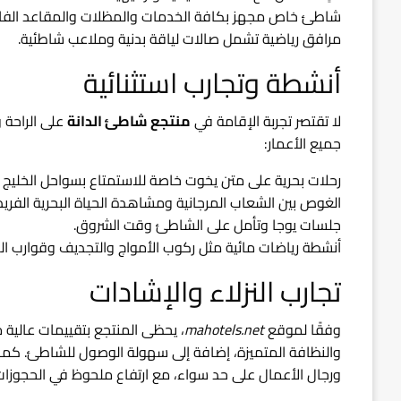
شاطئ خاص مجهز بكافة الخدمات والمظلات والمقاعد الفاخ
مرافق رياضية تشمل صالات لياقة بدنية وملاعب شاطئية.
أنشطة وتجارب استثنائية
لا تقتصر تجربة الإقامة في
منتجع شاطئ الدانة
على الراحة 
جميع الأعمار:
رحلات بحرية على متن يخوت خاصة للاستمتاع بسواحل الخليج ا
الغوص بين الشعاب المرجانية ومشاهدة الحياة البحرية الفريد
جلسات يوجا وتأمل على الشاطئ وقت الشروق.
أنشطة رياضات مائية مثل ركوب الأمواج والتجديف وقوارب الك
تجارب النزلاء والإشادات
وفقًا لموقع
mahotels.net
، يحظى المنتجع بتقييمات عالية من
والنظافة المتميزة، إضافة إلى سهولة الوصول للشاطئ. كم
ورجال الأعمال على حد سواء، مع ارتفاع ملحوظ في الحجوزات