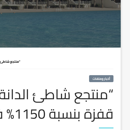
“منتجع شاطئ الدانة
أخبار وملفات
“منتجع شاطئ الدانة
قفزة بنسبة 1150% في البحث