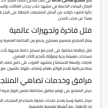
الرمال البيضاء الناعمة في مشهد خلاب يجذب العائلات والسيا
دائرة الضوء كواحد من أفضل المنتجعات المطلة على البحر ف
بعيدًا عن صخب المدن.
فلل فاخرة وتجهيزات عالمية
يمتاز المنتجع بتصميم معماري يجمع بين الفخامة العصرية وا
فلل بإطلالة مباشرة على البحر مع مسابح خاصة مجهزة بأحدث
مساحات معيشة رحبة ومؤثثة بأفخم الأثاث العصري.
شرفات واسعة للاستمتاع بمشهد الغروب على خليج نصف الق
مطاعم راقية تقدم قوائم طعام بإشراف طهاة عالميين، مع خيا
مرافق وخدمات تضاهي المنتجعا
حرص المنتجع على توفير مرافق متكاملة تضمن للزوار تجربة لا
مركز عافية وسبا يقدم علاجات مميزة باستخدام المنتجات الط
نادٍ للأطفال مع أنشطة تعليمية وترفيهية.