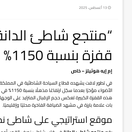
نُشر
13 أغسطس، 2025
في
“منتجع شاطئ الدانة
قفزة بنسبة 1150% في البحث
إم إيه هوتيلز – خاص
في تطور لافت يشهده قطاع السياحة الشاطئية في المملكة 
هذه القفزة الكبيرة تعكس حجم الإقبال المتزايد على الوجها
بات علامة بارزة في مشهد الضيافة الفاخرة محليًا وإقليميًا.
موقع استراتيجي على شاطئ ن
يقع
منتجع شاطئ الدانة
في قلب شاطئ نصف القمر، أحد أجم