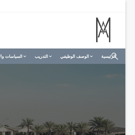
لتخطي
لى
لمحتوى
الموقع الأول للعاملين في الفنادق في العالم العربي
M A hotels | إم ايه هوتيلز
الرئيسية
الوصف الوظيفي
التدريب
السياسات وال