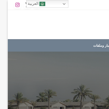
العربية
بار وملفات