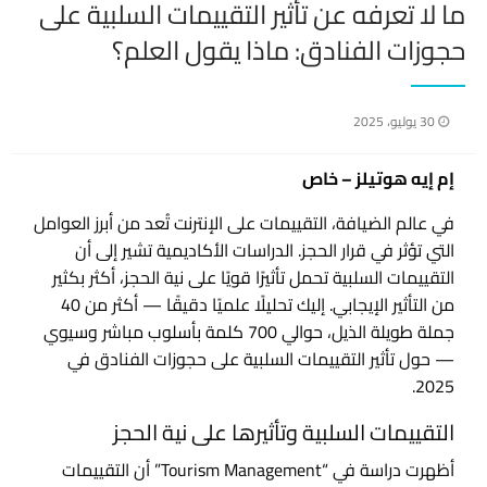
ما لا تعرفه عن تأثير التقييمات السلبية على
حجوزات الفنادق: ماذا يقول العلم؟
نُشر
30 يوليو، 2025
في
ما
إم إيه هوتيلز – خاص
لا
في عالم الضيافة، التقييمات على الإنترنت تُعد من أبرز العوامل
تعرفه
التي تؤثر في قرار الحجز. الدراسات الأكاديمية تشير إلى أن
التقييمات السلبية تحمل تأثيرًا قويًا على نية الحجز، أكثر بكثير
عن
من التأثير الإيجابي. إليك تحليلًا علميًا دقيقًا — أكثر من 40
تأثير
جملة طويلة الذيل، حوالي 700 كلمة بأسلوب مباشر وسيوي
التقييمات
— حول تأثير التقييمات السلبية على حجوزات الفنادق في
2025.
السلبية
على
التقييمات السلبية وتأثيرها على نية الحجز
حجوزات
أظهرت دراسة في “Tourism Management” أن التقييمات