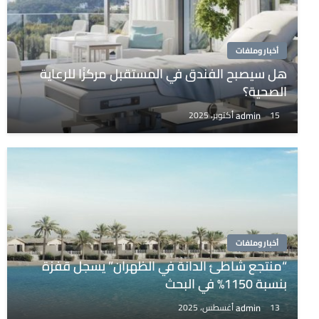
أخبار وملفات
هل سيصبح الفندق في المستقبل مركزًا للرعاية
الصحية؟
admin
15 أكتوبر، 2025
أخبار وملفات
“منتجع شاطئ الدانة في الظهران” يسجل قفزة
بنسبة 1150% في البحث
admin
13 أغسطس، 2025