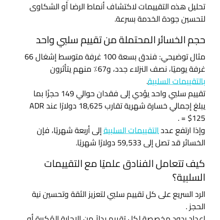
تحليل هذه التقييمات لاكتشاف أنماط الرضا أو الشكاوى
لتحسين جودة الخدمة بسرعة.
حجم الخسائر المحتملة من تقييم سلبي واحد
مثال توضيحي: فندق بسعة 100 غرفة متوسط إشغال 66
غرفة يوميًا، نصف النزلاء جدد، و67٪ منهم يتأثرون
بالتقييمات السلبية
.
تقييم سلبي واحد يؤدي إلى فقدان حوالي 149 حجزًا بما
يبلغ إجمالي خسارة شهرية تقارب 18,625 دولارًا عند ADR
.
= $125
وإذا ارتفع عدد
التقييمات السلبية
إلى أربعة شهريًا، فإن
الخسائر قد تصل إلى 59,533 دولارًا شهريًا.
كيف تتعامل الفنادق علميًا مع التقييمات
السلبية؟
الرد السريع على كل تقييم سلبي لتعزيز الثقة وتحسين نية
الحجز
.
إعداد ردود مخصصة لكل تقييم بدلاً من الإجابة المُكررة أو