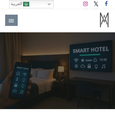
لتخطي
العربية
لى
لمحتوى
M A hotels | إم ايه هوتيلز
الموقع الأول للعاملين في الفنادق في العالم العربي