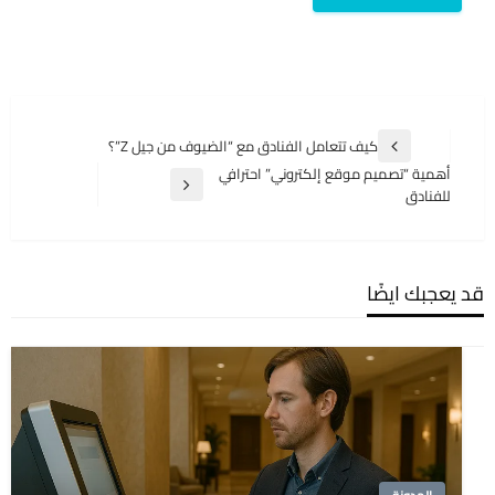
تصفّح
كيف تتعامل الفنادق مع “الضيوف من جيل Z”؟
المقالة
المقالات
أهمية “تصميم موقع إلكتروني” احترافي
السابقة
المقالة
للفنادق
التالية
قد يعجبك ايضًا