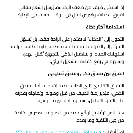
إذا اشتكى ضيف من ضعف الإضاءة، يُرسل إشعار تلقائي
لفريق الصيانة، ويُعرض الحل في الوقت نفسه على الإدارة.
استدامة أكثر ذكاءً
التحول إلى “الذكاء” لا يقتصر على الراحة فقط، بل يُسهّل
التحوّل إلى الضيافة المستدامة. فأنظمة إدارة الطاقة، مراقبة
استهلاك المياه، والتشغيل الذكي للأجهزة تُقلل الهدر،
وتُسهم في رفع كفاءة التشغيل البيئي.
الفرق بين فندق ذكي وفندق تقليدي
الفندق التقليدي يُلبّي الطلب عندما يُقدّم له. أما الفندق
الذكي، فيُدير رحلة الضيف من قبل وصوله، ويُفاجئه بقدرته
على التنبؤ، التفاعل، وتقديم راحة غير مجهودية.
هذا ليس ترفًا، بل توقّع جديد من الضيوف العصريين، خاصة
من جيل الألفية وما بعده.
اقرأ أيضًا:
كيف تتعامل الفنادق مع “الضيوف من جيل Z”؟