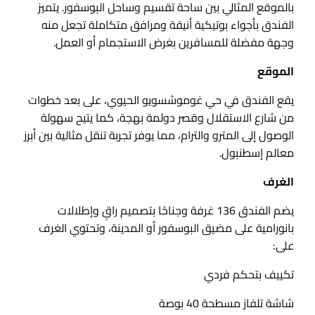
بالموقع المثالي بين ساحة تقسيم وساحل البوسفور. يتميز
الفندق بأجواء بوتيكية أنيقة ومرافق متكاملة تجعل منه
وجهة مفضلة للمسافرين بغرض الاستجمام أو العمل.
الموقع
يقع الفندق في حي غوموشسويو الحيوي، على بعد خطوات
من شارع الاستقلال وقصر دولمة بهجة، كما يتيح سهولة
الوصول إلى المترو والترام، مما يوفر تجربة تنقل مثالية بين أبرز
معالم إسطنبول.
الغرف
يضم الفندق 136 غرفة وجناحًا بتصميم راقٍ وإطلالات
بانورامية على مضيق البوسفور أو المدينة، وتحتوي الغرف
على:
تكييف بتحكم فردي
شاشة تلفاز مسطحة 40 بوصة