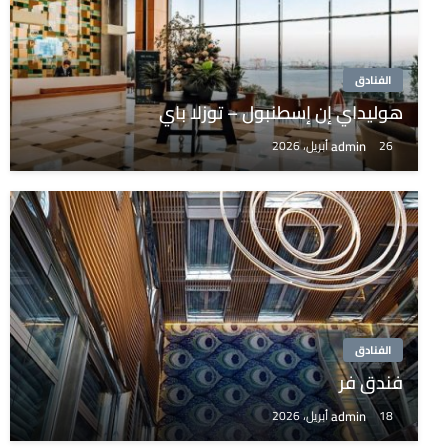
الفنادق
هوليداي إن إسطنبول – توزلا باي
admin
26 أبريل، 2026
الفنادق
فندق فر
admin
18 أبريل، 2026