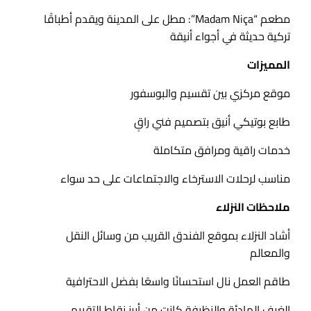
مطعم “Madam Niça”: مطل على المدينة ويقدم أطباقًا
تركية حديثة في أجواء أنيقة
المميزات
موقع مركزي بين تقسيم والبوسفور
طابع بوتيكي أنيق بتصميم فني راقٍ
خدمات راقية ومرافق متكاملة
مناسب لرحلات الاسترخاء والاجتماعات على حد سواء
ملاحظات النزلاء
أشاد النزلاء بموقع الفندق القريب من وسائل النقل
والمعالم
طاقم العمل نال استحسانًا واسعًا بفضل الاحترافية
الغرف الهادئة والنظيفة كانت من أبرز نقاط التقييم