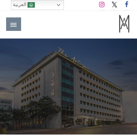
لتخطي
العربية
لى
لمحتوى
M A hotels | إم ايه هوتيلز
الموقع الأول للعاملين في الفنادق في العالم العربي