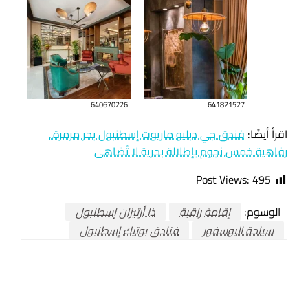
640670226
641821527
اقرأ أيضًا:
فندق جي دبليو ماريوت إسطنبول بحر مرمرة..
رفاهية خمس نجوم بإطلالة بحرية لا تُضاهى
Post Views:
495
الوسوم:
إقامة راقية
ذا أرتيزان إسطنبول
سياحة البوسفور
فنادق بوتيك إسطنبول
اترك ردا