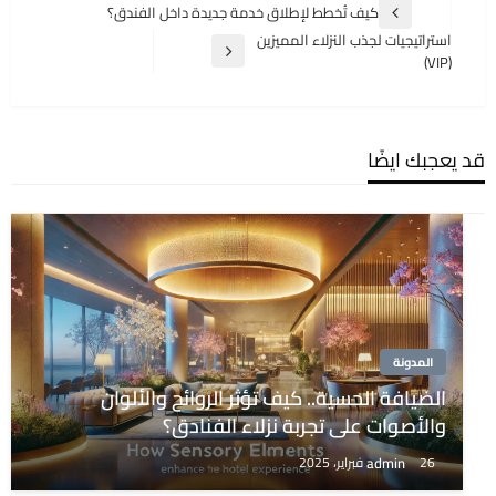
تصفّح
كيف تُخطط لإطلاق خدمة جديدة داخل الفندق؟
المقالة
المقالات
استراتيجيات لجذب النزلاء المميزين
السابقة
المقالة
(VIP)
التالية
قد يعجبك ايضًا
المدونة
الضيافة الحسية.. كيف تؤثر الروائح والألوان
والأصوات على تجربة نزلاء الفنادق؟
admin
26 فبراير، 2025