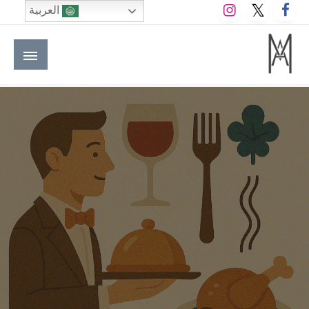
لتخطي
العربية
لى
لمحتوى
M A hotels | إم ايه هوتيلز
الموقع الأول للعاملين في الفنادق في العالم العربي