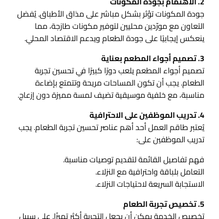
2. الاهتمام بجودة المكونات
جودة المكونات تؤثر بشكل مباشر على مذاق الأطباق. يُفضل
التعاون مع مورّدين محليين لتوفير مكونات طازجة، مما
ينعكس إيجابيًا على جودة الطعام ويدعم الاقتصاد المحلي.
3. تصميم أجواء المطعم بعناية
تصميم أجواء المطعم يلعب دورًا كبيرًا في تحسين تجربة
الطعام. يجب أن تكون المساحات مريحة وتتمتع بإضاءة
مناسبة، مع خلفية موسيقية تضيف لمسة مميزة دون إزعاج.
4. تدريب الموظفين على الاحترافية
يُعتبر طاقم العمل أحد أهم عناصر تحسين تجربة الطعام. يجب
تدريب الموظفين على:
فهم تفاصيل القائمة لتقديم توصيات مناسبة.
التعامل بلباقة واحترافية مع النزلاء.
الاستجابة السريعة لاحتياجات النزلاء.
5. تخصيص تجربة الطعام
تخصيص الخدمة يمكن أن يجعل التجربة أكثر تميزًا. على سبيل