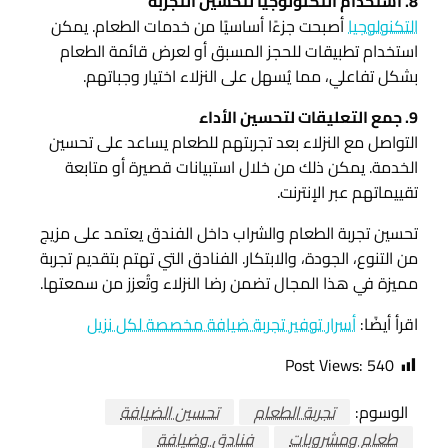
8. استخدام التكنولوجيا لتحسين التجربة
التكنولوجيا
أصبحت جزءًا أساسيًا من خدمات الطعام. يمكن
استخدام تطبيقات للحجز المسبق أو لعرض قائمة الطعام
بشكل تفاعلي، مما يُسهل على النزلاء اختيار وجباتهم.
9. جمع التعليقات لتحسين الأداء
التواصل مع النزلاء بعد تجربتهم للطعام يساعد على تحسين
الخدمة. يمكن ذلك من خلال استبيانات قصيرة أو متابعة
تقييماتهم عبر الإنترنت.
تحسين تجربة الطعام والشراب داخل الفندق يعتمد على مزيج
من التنوع، الجودة، والابتكار. الفنادق التي تهتم بتقديم تجربة
مميزة في هذا المجال تضمن رضا النزلاء وتُعزز من سمعتها.
اقرأ أيضًا:
أسرار توفير تجربة ضيافة مخصصة لكل نزيل
Post Views:
540
الوسوم:
تجربة الطعام
تحسين الضيافة
طعام ومشروبات
فنادق وضيافة