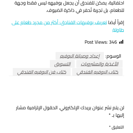
احتفالية، يمكن للفندق أن يجعل بوفيهه ليس فقط وجهة
للطعام، بل تجربة تُحفر في ذاكرة الضيوف.
إقرأ أيضا
تعريف بوفيهات الفنادق: أكثر من مجرد طعام على
طاولة
Post Views:
346
الوسوم:
إعداد وصيانة البوفيه
الأغذية والمشروبات
التسويق
كتاب البوفيه الفندقي
كتاب فن البوفيه الفندقي
اترك ردا
لن يتم نشر عنوان بريدك الإلكتروني.
الحقول الإلزامية مشار
إليها بـ
*
التعليق
*