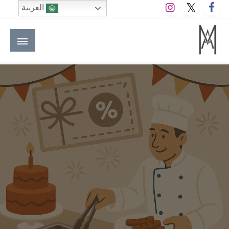
لتخطي
العربية
لى
لمحتوى
M A hotels | إم ايه هوتيلز
الموقع الأول للعاملين في الفنادق في العالم العربي