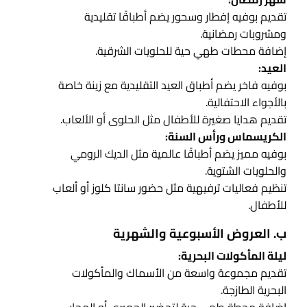
تقديم بوفيه إفطار وسحور يضم أطباقًا تقليدية
ومشروبات رمضانية.
إضافة محطات طهي حية للحلويات الشرقية.
العيد:
بوفيه فاخر يضم أطباق العيد التقليدية مع زينة خاصة
بالأجواء الاحتفالية.
تقديم هدايا صغيرة للأطفال مثل الحلوى أو الألعاب.
الكريسماس ورأس السنة:
بوفيه مميز يضم أطباقًا عالمية مثل الديك الرومي
والحلويات الشتوية.
تنظيم فعاليات ترفيهية مثل حضور سانتا كلوز أو ألعاب
للأطفال.
ب. العروض الأسبوعية والشهرية
ليلة المأكولات البحرية:
تقديم مجموعة واسعة من الأسماك والمأكولات
البحرية الطازجة.
إضافة محطة طهي حية لتحضير الجمبري أو المحار