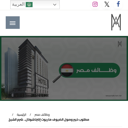
لتخطي
العربية
لى
لمحتوى
M A hotels | إم ايه هوتيلز
الموقع الأول للعاملين في الفنادق في العالم العربي
وظائف مصر
الرئيسية
مطلوب خبير وصول الضيوف ماريوت إنترناشونال.. شرم الشيخ