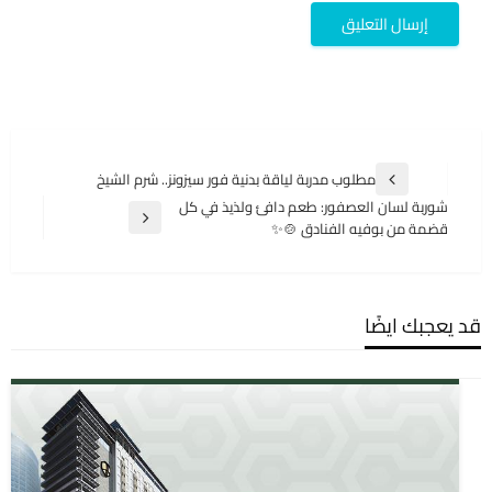
تصفّح
مطلوب مدربة لياقة بدنية فور سيزونز.. شرم الشيخ
المقالة
المقالات
شوربة لسان العصفور: طعم دافئ ولذيذ في كل
السابقة
المقالة
قضمة من بوفيه الفنادق 🍲✨
التالية
قد يعجبك ايضًا