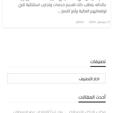
عائداته. يتطلب ذلك تقديم خدمات وتجارب استثنائية تلبي
توقعاتهم العالية وتُبرز التميز….
نُشر
21 ديسمبر، 2024
admin
في
تصنيفات
تصنيفات
أحدث المقالات
وكلاء الذكاء الاصطناعي.. هل تبدأ الفنادق عصر الموظف