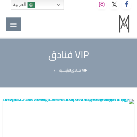
لتخطي
العربية
لى
لمحتوى
M A hotels | إم ايه هوتيلز
الموقع الأول للعاملين في الفنادق في العالم العربي
VIP فنادق
VIP فنادق
الرئيسية