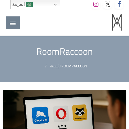
لتخطي
العربية
لى
لمحتوى
M A hotels | إم ايه هوتيلز
الموقع الأول للعاملين في الفنادق في العالم العربي
RoomRaccoon
ROOMRACCOON
الرئيسية