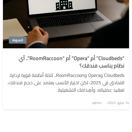
المدونة
“Cloudbeds” أم “Opera” أم “RoomRaccoon”.. أي
نظام يناسب فندقك؟
Cloudbeds وOpera وRoomRaccoon.. ثلاثة أنظمة قوية لإدارة
الفنادق في 2025، لكن اختيار الأنسب يعتمد على حجم فندقك،
تعقيد عملياته، وأهدافك التشغيلية.
نُشر
14 مايو، 2025
admin
في