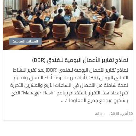
المكاتب الأمامية
نماذج تقارير الأعمال اليومية للفندق (DBR)
نماذج تقارير الأعمال اليومية للفندق (DBR) يعد تقرير النشاط
التجاري اليومي (DBR) أداة مهمة لرصد أداء الفندق وتقديم
لمحة شاملة عن الأعمال في الساعات الأربع والعشرين الأخيرة.
يتم إعداد هذا التقرير باستخدام برنامج “Manager Flash” الذي
يستخرج ويجمع جميع المعلومات…
نُشر
30 أبريل، 2018
admin
في