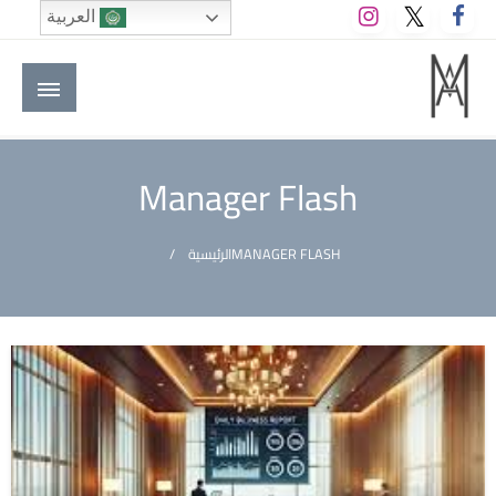
لتخطي
العربية
لى
لمحتوى
M A hotels | إم ايه هوتيلز
الموقع الأول للعاملين في الفنادق في العالم العربي
Manager Flash
MANAGER FLASH
الرئيسية