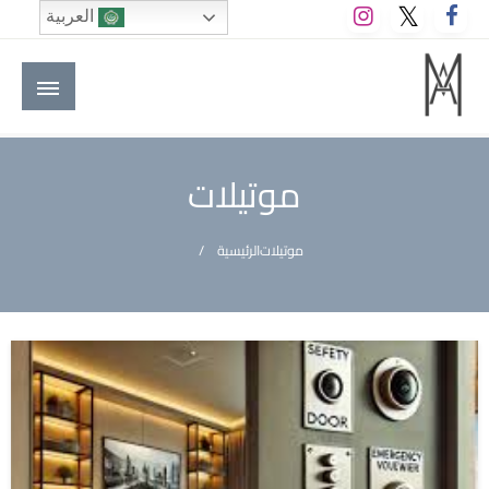
لتخطي
العربية
لى
لمحتوى
M A hotels | إم ايه هوتيلز
الموقع الأول للعاملين في الفنادق في العالم العربي
موتيلات
موتيلات
الرئيسية