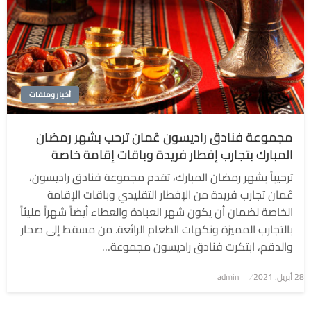
أخبار وملفات
مجموعة فنادق راديسون عُمان ترحب بشهر رمضان
المبارك بتجارب إفطار فريدة وباقات إقامة خاصة
ترحيباً بشهر رمضان المبارك، تقدم مجموعة فنادق راديسون،
عُمان تجارب فريدة من الإفطار التقليدي وباقات الإقامة
الخاصة لضمان أن يكون شهر العبادة والعطاء أيضاً شهراً مليئاً
بالتجارب المميزة ونكهات الطعام الرائعة. من مسقط إلى صحار
والدقم، ابتكرت فنادق راديسون مجموعة…
نُشر
28 أبريل، 2021
admin
في