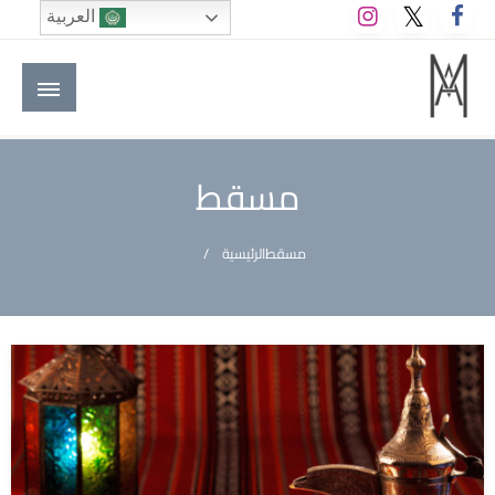
لتخطي
العربية
لى
لمحتوى
M A hotels | إم ايه هوتيلز
الموقع الأول للعاملين في الفنادق في العالم العربي
مسقط
مسقط
الرئيسية