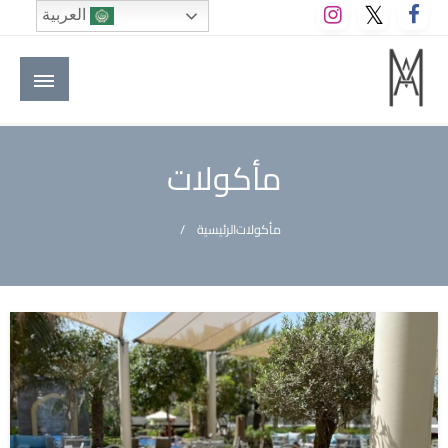
لتخطي
العربية
لى
لمحتوى
M A hotels | إم ايه هوتيلز
الموقع الأول للعاملين في الفنادق في العالم العربي
مأكولات
مأكولات
الرئيسية