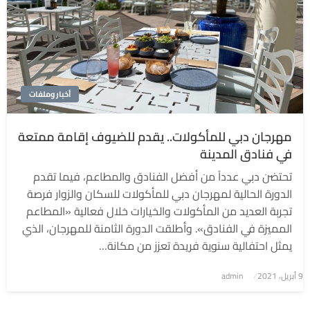
أخبار وملفات
مهرجان دبي للمأكولات.. يقدم للضيوف إقامة ممتعة
في فنادق المدينة
تحتضن دبي عدداً من أفضل الفنادق والمطاعم، فيما تقدم
الدورة الحالية لمهرجان دبي للمأكولات للسكان والزوار فرصة
تجربة العديد من المأكولات والخيارات خلال فعالية «المطاعم
المميزة في الفنادق». وأطلقت الدورة الثامنة للمهرجان، الذي
يمثل احتفالية سنوية فريدة تعزز من مكانة…
9 أبريل، 2021
نُشر
admin
في