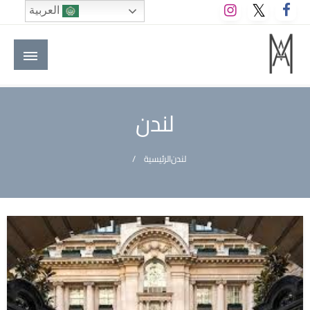
لتخطي
العربية
لى
لمحتوى
M A hotels | إم ايه هوتيلز
الموقع الأول للعاملين في الفنادق في العالم العربي
لندن
لندن
الرئيسية