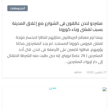
أخبار وملفات
مشردو لندن عالقون فى الشوارع مع إغلاق المدينة
بسبب تفشى وباء كورونا
بينما لزم معظم البريطانيين منازلهم انتظارا لانحسار موجة
تفشى فيروس كورونا المستجد، لم يجد المشردون مكانا
يؤويهم، فظلوا قابعين على الأرصفة فى لندن. قال أحد
المشردين ( 29 عاما) لرويترز، إنه حين طلبت منه الشرطة الانتقال
إلى دار لإيواء المشردين…
نُشر
27 مارس، 2020
admin
في