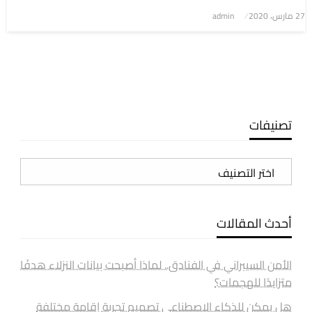
نُشر
27 مارس، 2020
admin
في
تصنيفات
تصنيفات
أحدث المقالات
الأمن السيبراني في الفنادق.. لماذا أصبحت بيانات النزلاء هدفًا
متزايدًا للهجمات؟
هل يمكن للذكاء الاصطناعي تصميم تجربة إقامة مختلفة