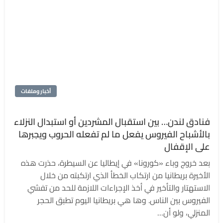
أخبار وملفات
فنادق لندن… بين استقبال المشردين أو استبدال النزلاء
بالأشباح الفيروس يفعل ما لم تفعله الحروب ويجبرها
على الإقفال
بعد خروج وباء «كورونا» في إيطاليا عن السيطرة، حذرت هذه
الأخيرة بريطانيا من ارتكاب الخطأ الذي ارتكبته من خلال
الاستهتار والتأخير في أخذ الإجراءات اللازمة للحد من تفشي
الفيروس بين الناس. وها هي بريطانيا اليوم تطبق الحجر
المنزلي، ولو أن…