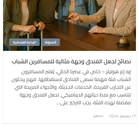
المدونة
الإدارة الفندقية
نصائح لجعل الفندق وجهة مثالية للمسافرين الشباب
إيه إم هوتيلز – خاص في عصرنا الحالي، يُعتبر المسافرون
الشباب فئة مهمة تسعى الفنادق لاستقطابها، فهم يبحثون
عن التجارب الفريدة، الخدمات الحديثة، والأجواء المريحة التي
تتناسب مع نمط حياتهم الديناميكي. لجعل الفندق وجهة
مفضلة لهذه الفئة، يجب التركيز على…
نُشر
17 ديسمبر، 2024
admin
في