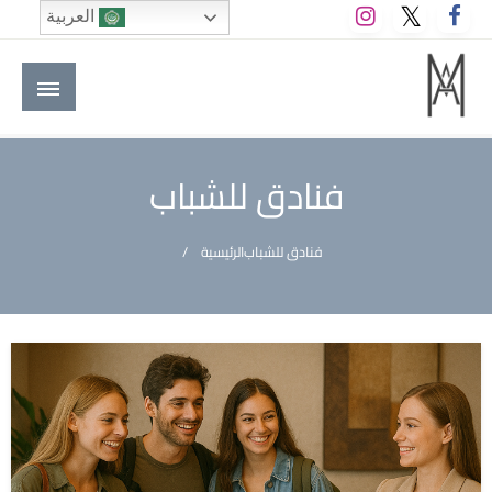
لتخطي
العربية
لى
لمحتوى
M A hotels | إم ايه هوتيلز
الموقع الأول للعاملين في الفنادق في العالم العربي
فنادق للشباب
فنادق للشباب
الرئيسية