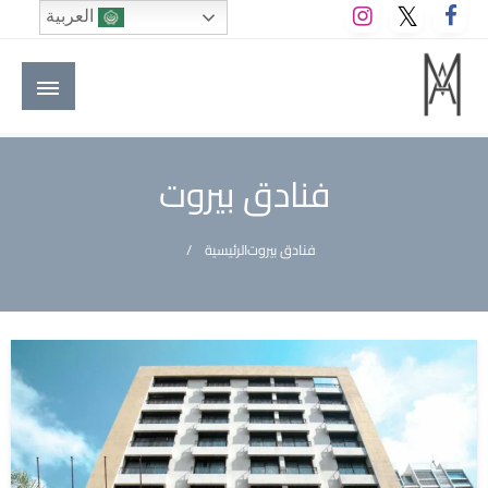
لتخطي
العربية
لى
لمحتوى
M A hotels | إم ايه هوتيلز
الموقع الأول للعاملين في الفنادق في العالم العربي
فنادق بيروت
فنادق بيروت
الرئيسية