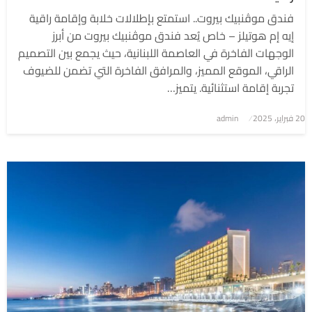
فندق موڤنبيك بيروت.. استمتع بإطلالات خلابة وإقامة راقية
إيه إم هوتيلز – خاص يُعد فندق موڤنبيك بيروت من أبرز
الوجهات الفاخرة في العاصمة اللبنانية، حيث يجمع بين التصميم
الراقي، الموقع المميز، والمرافق الفاخرة التي تضمن للضيوف
تجربة إقامة استثنائية. يتميز…
نُشر
20 فبراير، 2025
admin
في