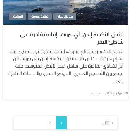
فنادق لبنان
فنادق بيروت
الفنادق
فندق لانكستر إيدن باي بيروت.. إقامة فاخرة على
شاطئ البحر
فندق لانكستر إيدن باي بيروت.. إقامة فاخرة على شاطئ البحر
إيه إم هوتيلز – خاص يُعد فندق لانكستر إيدن باي بيروت من
أبرز الفنادق الفاخرة على ساحل البحر الأبيض المتوسط، حيث
يجمع بين التصميم العصري، الموقع المميز، والخدمات الفاخرة
التي…
نُشر
20 فبراير، 2025
admin
في
تعدد
صفحات
التالي
1
2