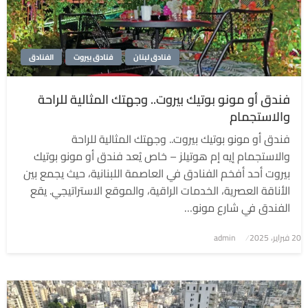
فنادق لبنان
فنادق بيروت
الفنادق
فندق أو مونو بوتيك بيروت.. وجهتك المثالية للراحة
والاستجمام
فندق أو مونو بوتيك بيروت.. وجهتك المثالية للراحة
والاستجمام إيه إم هوتيلز – خاص يُعد فندق أو مونو بوتيك
بيروت أحد أفخم الفنادق في العاصمة اللبنانية، حيث يجمع بين
الأناقة العصرية، الخدمات الراقية، والموقع الاستراتيجي. يقع
الفندق في شارع مونو…
نُشر
20 فبراير، 2025
admin
في