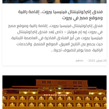
فندق إنتركونتيننتال فينيسيا بيروت.. إقامة راقية
وموقع مميز في بيروت
فندق إنتركونتيننتال فينيسيا بيروت.. إقامة راقية وموقع مميز
في بيروت إيه إم هوتيلز – خاص يُعد فندق إنتركونتيننتال
فينيسيا بيروت من أبرز الفنادق الفاخرة في العاصمة اللبنانية،
حيث يجمع بين التاريخ العريق، الموقع المتميز، والخدمات
الراقية، مما يوفر للضيوف تجربة…
نُشر
20 فبراير، 2025
admin
في