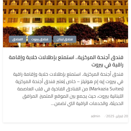
فنادق لبنان
فنادق بيروت
الفنادق
فندق أجنحة المركزية.. استمتع بإطلالات خلابة وإقامة
راقية في بيروت
فندق أجنحة المركزية.. استمتع بإطلالات خلابة وإقامة راقية
في بيروت إيه إم هوتيلز – خاص يُعتبر فندق أجنحة المركزية
(Markazia Suites) من الفنادق الفاخرة في قلب العاصمة
اللبنانية بيروت، حيث يجمع بين الموقع المتميز، المرافق
الحديثة، والخدمات الراقية التي تضمن…
نُشر
20 فبراير، 2025
admin
في