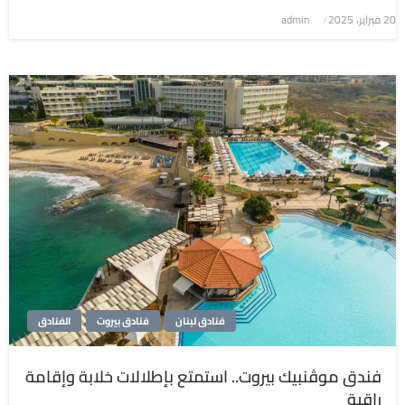
نُشر
20 فبراير، 2025
admin
في
فنادق لبنان
فنادق بيروت
الفنادق
فندق موڤنبيك بيروت.. استمتع بإطلالات خلابة وإقامة
راقية