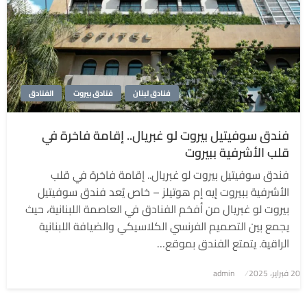
فنادق لبنان
فنادق بيروت
الفنادق
فندق سوفيتيل بيروت لو غبريال.. إقامة فاخرة في
قلب الأشرفية ببيروت
فندق سوفيتيل بيروت لو غبريال.. إقامة فاخرة في قلب
الأشرفية ببيروت إيه إم هوتيلز – خاص يُعد فندق سوفيتيل
بيروت لو غبريال من أفخم الفنادق في العاصمة اللبنانية، حيث
يجمع بين التصميم الفرنسي الكلاسيكي والضيافة اللبنانية
الراقية. يتمتع الفندق بموقع…
نُشر
20 فبراير، 2025
admin
في