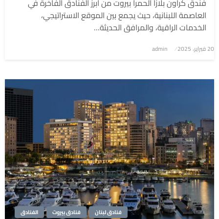
فندق كراون بلازا الحمرا بيروت من أبرز الفنادق الفاخرة في
العاصمة اللبنانية، حيث يجمع بين الموقع الاستراتيجي،
الخدمات الراقية، والمرافق الحديثة…
نُشر
20 فبراير، 2025
admin
في
فنادق لبنان
فنادق بيروت
الفنادق