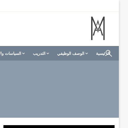
لتخطي
لى
لمحتوى
الموقع الأول للعاملين في الفنادق في العالم العربي
M A hotels | إم ايه هوتيلز
الرئيسية
الوصف الوظيفي
التدريب
السياسات وال