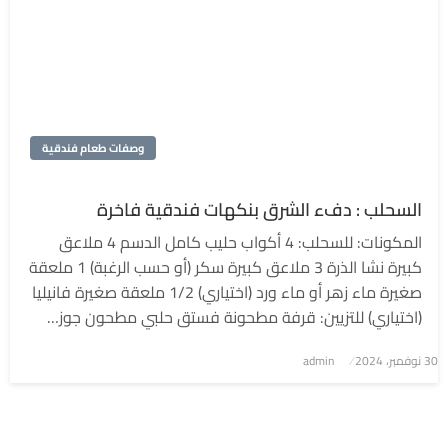
وصفات طعام فندقية
السحلب : دفء الشرق بنكهات فندقية فاخرة
المكونات: للسحلب: 4 أكواب حليب كامل الدسم 4 ملاعق
كبيرة نشا الذرة 3 ملاعق كبيرة سكر (أو حسب الرغبة) 1 ملعقة
صغيرة ماء زهر أو ماء ورد (اختياري) 1/2 ملعقة صغيرة فانيليا
(اختياري) للتزيين: قرفة مطحونة فستق حلبي مطحون جوز…
نُشر
30 نوفمبر، 2024
admin
في