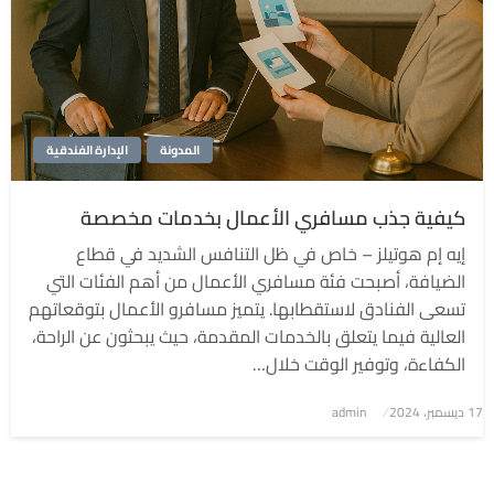
المدونة
الإدارة الفندقية
كيفية جذب مسافري الأعمال بخدمات مخصصة
إيه إم هوتيلز – خاص في ظل التنافس الشديد في قطاع
الضيافة، أصبحت فئة مسافري الأعمال من أهم الفئات التي
تسعى الفنادق لاستقطابها. يتميز مسافرو الأعمال بتوقعاتهم
العالية فيما يتعلق بالخدمات المقدمة، حيث يبحثون عن الراحة،
الكفاءة، وتوفير الوقت خلال…
نُشر
17 ديسمبر، 2024
admin
في