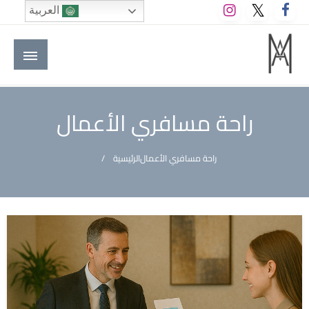
لتخطي
العربية
لى
لمحتوى
M A hotels | إم ايه هوتيلز
الموقع الأول للعاملين في الفنادق في العالم العربي
راحة مسافري الأعمال
راحة مسافري الأعمال
الرئيسية