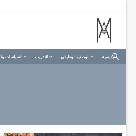
لتخطي
لى
لمحتوى
الموقع الأول للعاملين في الفنادق في العالم العربي
M A hotels | إم ايه هوتيلز
الرئيسية
الوصف الوظيفي
التدريب
السياسات وال