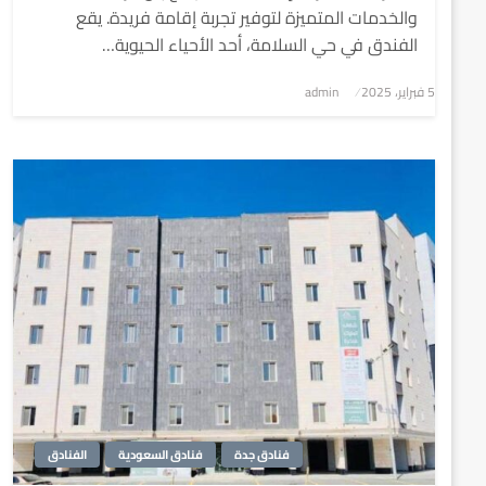
والخدمات المتميزة لتوفير تجربة إقامة فريدة. يقع
الفندق في حي السلامة، أحد الأحياء الحيوية…
5 فبراير، 2025
نُشر
admin
في
فنادق جدة
فنادق السعودية
الفنادق