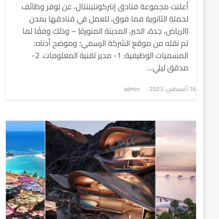
أعلنت مجموعة فنادق إنتركونتيننتال، عن توفر وظائف
لحملة الثانوية فما فوق، للعمل في فنادقها بمدن
(الرياض، جدة، الخبر، المدينة المنورة) – وذلك وفقًا لما
تم نقله من موقع الشركة الرسمي؛ وموضح أدناه:
المسميات الوظيفية: 1- مدير تقنية المعلومات. 2-
مدقق ليلي…
نُشر
16 أغسطس، 2023
admin
في