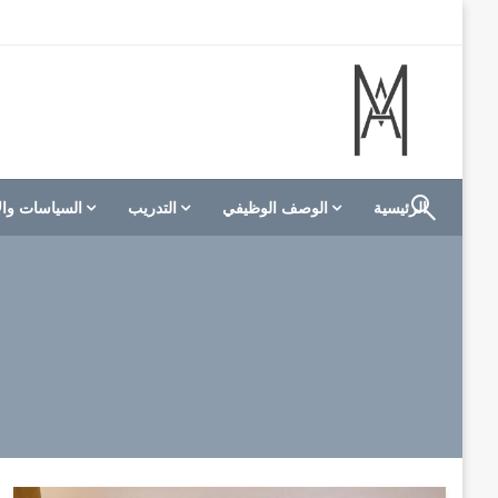
لتخطي
لى
لمحتوى
الموقع الأول للعاملين في الفنادق في العالم العربي
M A hotels | إم ايه هوتيلز
الرئيسية
الوصف الوظيفي
التدريب
السياسات وال