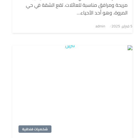
مريحة ومرافق مناسبة للعائلات. تقع الشقة في حي
المروة، وهو أحد الأحياء…
5 فبراير، 2025
نُشر
admin
في
شخصيات فندقية