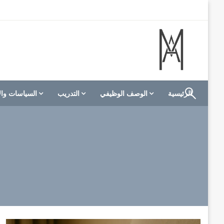
لتخطي
لى
لمحتوى
الموقع الأول للعاملين في الفنادق في العالم العربي
M A hotels | إم ايه هوتيلز
الرئيسية
الوصف الوظيفي
التدريب
السياسات وال