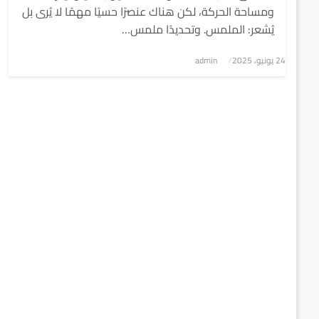
ومساحة الحركة، لكن هناك عنصرًا حسيًا مهمًا لا يُرى بل
يُشعر: الملمس. وتحديدًا ملمس…
نُشر
24 يونيو، 2025
admin
في