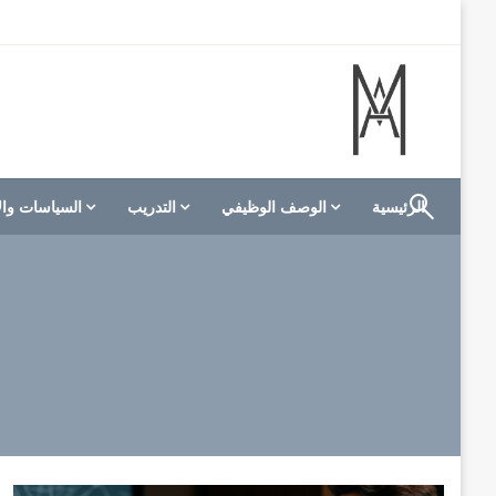
لتخطي
لى
لمحتوى
الموقع الأول للعاملين في الفنادق في العالم العربي
M A hotels | إم ايه هوتيلز
الرئيسية
الوصف الوظيفي
التدريب
السياسات وال