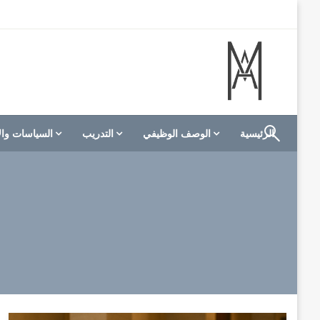
لتخطي
لى
لمحتوى
الموقع الأول للعاملين في الفنادق في العالم العربي
M A hotels | إم ايه هوتيلز
الرئيسية
الوصف الوظيفي
التدريب
السياسات وال