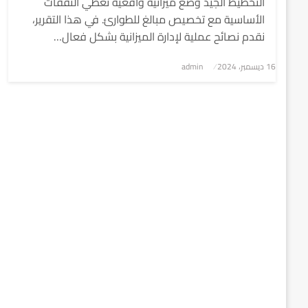
التخطيط الجيد وضع ميزانية واقعية تغطي النفقات
الأساسية مع تخصيص مبالغ للطوارئ. في هذا التقرير،
نقدم نصائح عملية لإدارة الميزانية بشكل فعال…
نُشر
16 ديسمبر، 2024
admin
في