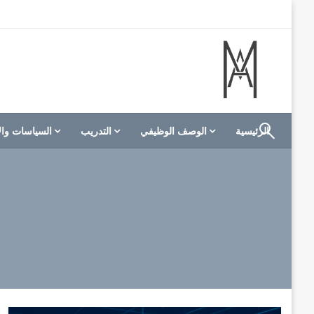
لتخطي
لى
لمحتوى
الموقع الأول للعاملين في الفنادق في العالم العربي
M A hotels | إم ايه هوتيلز
الرئيسية
الوصف الوظيفي
التدريب
السياسات وال