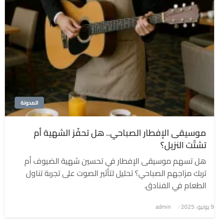
المدونة
موسيقى الإفطار الصباحي.. هل تحفّز الشهية أم
تشتّت النزيل؟
هل تسهم موسيقى الإفطار في تحسين شهية الضيوف أم
تربك مزاجهم الصباحي؟ تحليل لتأثير الصوت على تجربة تناول
الطعام في الفنادق.
9 يونيو، 2025
نُشر
admin
في