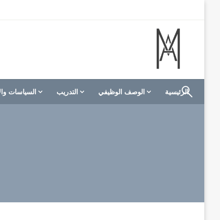
لتخطي
لى
لمحتوى
الموقع الأول للعاملين في الفنادق في العالم العربي
M A hotels | إم ايه هوتيلز
الرئيسية
الوصف الوظيفي
التدريب
السياسات وال