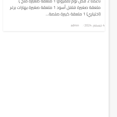
ناعماً) 2 فص ثوم (مفروم) 1 ملعقة صغيرة ملح ½
ملعقة صغيرة فلفل أسود 1 ملعقة صغيرة بهارات برغر
(اختياري) 1 ملعقة كبيرة صلصة…
4 ديسمبر، 2024
نُشر
admin
في