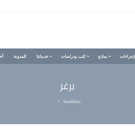
إجراءات
نماذج
كتب ودراسات
خدماتنا
المدونة
أخ
برغر
برغر
الرئيسية