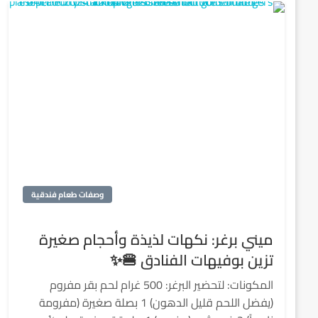
وصفات طعام فندقية
ميني برغر: نكهات لذيذة وأحجام صغيرة
تزين بوفيهات الفنادق 🍔✨
المكونات: لتحضير البرغر: 500 غرام لحم بقر مفروم
(يفضل اللحم قليل الدهون) 1 بصلة صغيرة (مفرومة