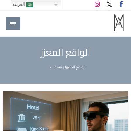
لتخطي
العربية
لى
لمحتوى
M A hotels | إم ايه هوتيلز
الموقع الأول للعاملين في الفنادق في العالم العربي
الواقع المعزز
الواقع المعزز
الرئيسية