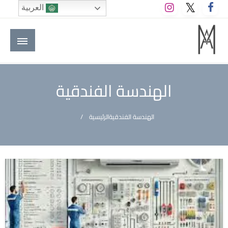
لتخطي
العربية
لى
لمحتوى
M A hotels | إم ايه هوتيلز
الموقع الأول للعاملين في الفنادق في العالم العربي
الهندسة الفندقية
الهندسة الفندقية
الرئيسية