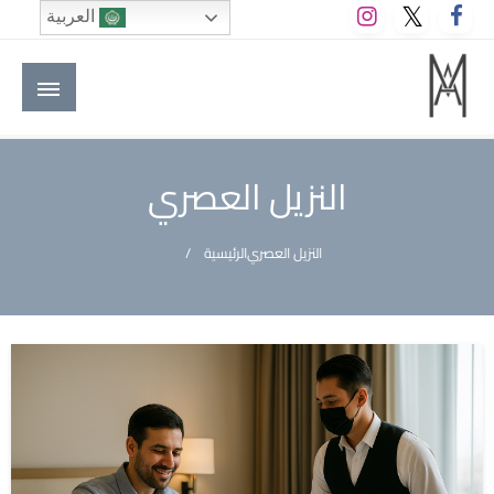
لتخطي
العربية
لى
لمحتوى
M A hotels | إم ايه هوتيلز
الموقع الأول للعاملين في الفنادق في العالم العربي
النزيل العصري
النزيل العصري
الرئيسية