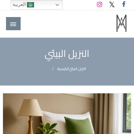
لتخطي
العربية
لى
لمحتوى
M A hotels | إم ايه هوتيلز
الموقع الأول للعاملين في الفنادق في العالم العربي
النزيل البيئي
النزيل البيئي
الرئيسية