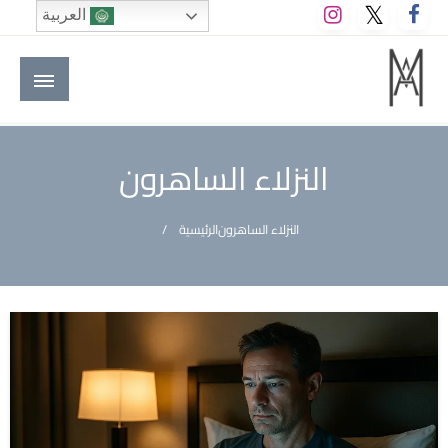
لتخطي
العربية
لى
لمحتوى
M A hotels | إم ايه هوتيلز
الموقع الأول للعاملين في الفنادق في العالم العربي
النزلاء الساهرون
النزلاء الساهرون
الرئيسية