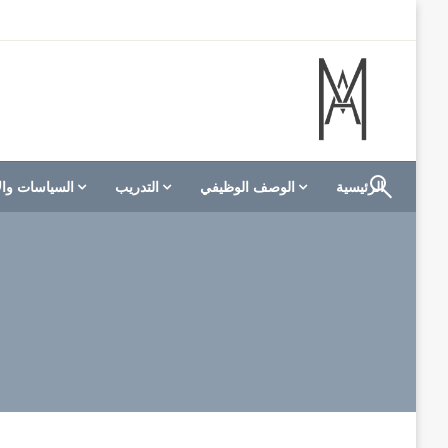
لتخطي
لى
لمحتوى
الموقع الأول للعاملين في الفنادق في العالم العربي
M A hotels | إم ايه هوتيلز
الرئيسية
الوصف الوظيفي
التدريب
السياسات وال