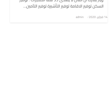
السكن توفير الاقامة توفير التأشيرة توفير التآمين…
نُشر
14 فبراير، 2020
admin
في