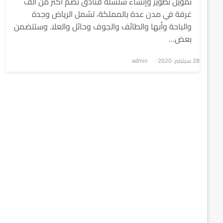
تمويل تطوير وإنشاء سلسلة فنادق تضم أكثر من ألف
غرفة في مدن عدة بالمملكة، تشمل الرياض وجدة
والباحة وأبها والطائف والجوف وحائل والعلا. وستتضمن
بعض…
نُشر
28 سبتمبر، 2020
admin
في