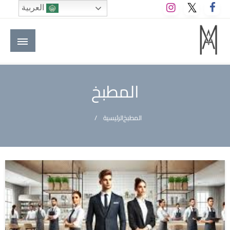
لتخطي
العربية
لى
لمحتوى
M A hotels | إم ايه هوتيلز
الموقع الأول للعاملين في الفنادق في العالم العربي
المطبخ
المطبخ
الرئيسية