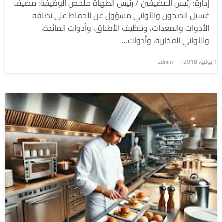
إدارة: رئيس المضيفين / رئيس الطهاة ملخص الوظيفة: مضيف
غسيل الصحون والأواني مسؤول عن الحفاظ على نظافة
الأدوات والمعدات، وتنظيف الأطباق، وأدوات المائدة،
والأواني الفخارية، وأدوات…
1 يوليو، 2018
نُشر
admin
في