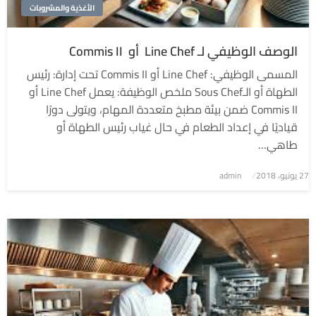
الأغذية والمشروبات
الوصف الوظيفي لـ Line Chef أو Commis II
المسمى الوظيفي: Line Chef أو Commis II تحت إدارة: رئيس
الطهاة أو الـSous Chef ملخص الوظيفة: يعمل Line Chef أو
Commis II ضمن بيئة مطبخ متعددة المهام، ويتولى دورًا
قياديًا في إعداد الطعام في حال غياب رئيس الطهاة أو
طاهي…
نُشر
27 يونيو، 2018
admin
في