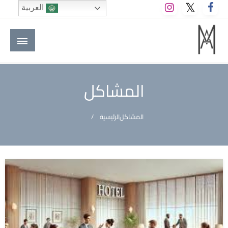
لتخطي
العربية
لى
لمحتوى
M A hotels | إم ايه هوتيلز
الموقع الأول للعاملين في الفنادق في العالم العربي
المشاكل
المشاكل
الرئيسية