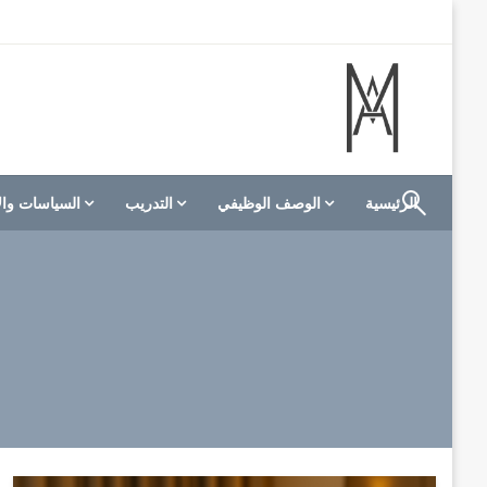
لتخطي
لى
لمحتوى
الموقع الأول للعاملين في الفنادق في العالم العربي
M A hotels | إم ايه هوتيلز
الرئيسية
الوصف الوظيفي
التدريب
السياسات وال