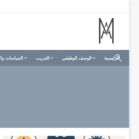
لتخطي
لى
لمحتوى
الموقع الأول للعاملين في الفنادق في العالم العربي
M A hotels | إم ايه هوتيلز
الرئيسية
الوصف الوظيفي
التدريب
السياسات وال