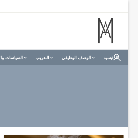
لتخطي
لى
لمحتوى
الموقع الأول للعاملين في الفنادق في العالم العربي
M A hotels | إم ايه هوتيلز
الرئيسية
الوصف الوظيفي
التدريب
السياسات وال