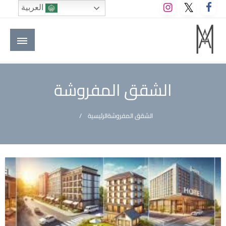
لتخطي
العربية
لى
لمحتوى
M A hotels | إم ايه هوتيلز
الموقع الأول للعاملين في الفنادق في العالم العربي
الشقق المفروشة
الشقق المفروشة
الرئيسية