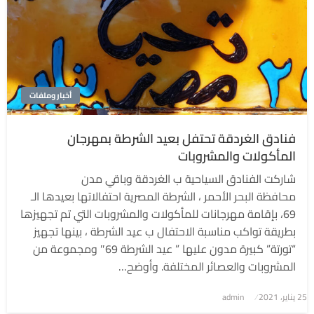
أخبار وملفات
فنادق الغردقة تحتفل بعيد الشرطة بمهرجان
المأكولات والمشروبات
شاركت الفنادق السياحية ب الغردقة وباقي مدن
محافظة البحر الأحمر ، الشرطة المصرية احتفالاتها بعيدها الـ
69، بإقامة مهرجانات للمأكولات والمشروبات التي تم تجهيزها
بطريقة تواكب مناسبة الاحتفال ب عيد الشرطة ، بينها تجهيز
“تورتة” كبيرة مدون عليها ” عيد الشرطة 69″ ومجموعة من
المشروبات والعصائر المختلفة. وأوضح…
نُشر
25 يناير، 2021
admin
في