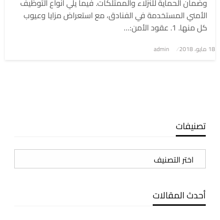
وضمان الحماية للنزلاء والممتلكات. فيما يلي أنواع التوظيف
الأمني المستخدمة في الفنادق، مع استعراض مزايا وعيوب
كل منها. 1. عقود الأمن:…
نُشر
18 مايو، 2018
admin
في
تصنيفات
تصنيفات
أحدث المقالات