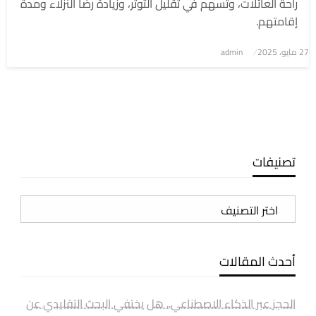
راحة العائلات، وتُسهم في تقليل التوتر، وزيادة رضا النزلاء ومدة
إقامتهم.
نُشر
27 مايو، 2025
admin
في
تصنيفات
تصنيفات
أحدث المقالات
الحجز عبر الذكاء الاصطناعي.. هل يختفي البحث التقليدي عن