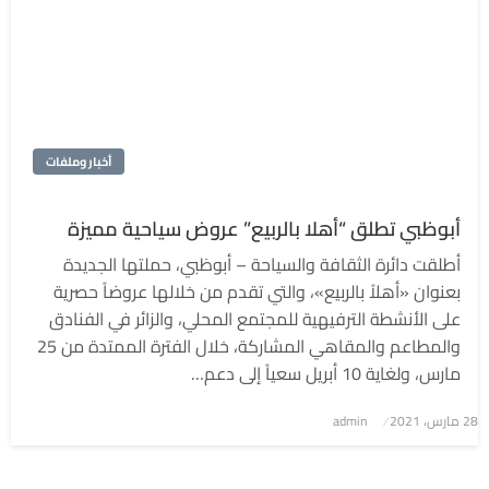
أخبار وملفات
أبوظبي تطلق “أهلا بالربيع” عروض سياحية مميزة
أطلقت دائرة الثقافة والسياحة – أبوظبي، حملتها الجديدة
بعنوان «أهلاً بالربيع»، والتي تقدم من خلالها عروضاً حصرية
على الأنشطة الترفيهية للمجتمع المحلي، والزائر في الفنادق
والمطاعم والمقاهي المشاركة، خلال الفترة الممتدة من 25
مارس، ولغاية 10 أبريل سعياً إلى دعم…
نُشر
28 مارس، 2021
admin
في