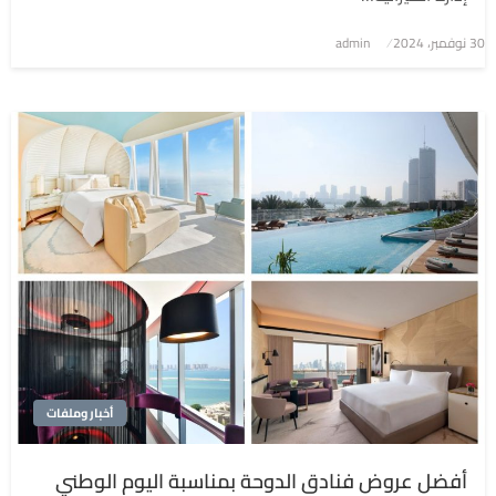
نُشر
30 نوفمبر، 2024
admin
في
أخبار وملفات
أفضل عروض فنادق الدوحة بمناسبة اليوم الوطني