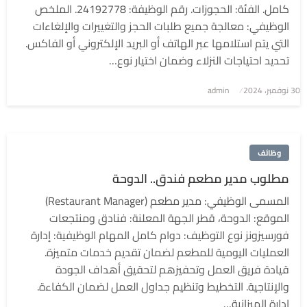
كامل. الفئة: الحجوزات. رقم الوظيفة: 24192778. الملخص
الوظيفي: معالجة جميع طلبات الحجز والتغييرات والإلغاءات
التي يتم استلامها عبر الهاتف أو البريد الإلكتروني أو الفاكس.
تحديد احتياجات النزلاء وضمان اختيار نوع…
نُشر
30 نوفمبر، 2024
admin
في
وظائف
مطلوب مدير مطعم فندق.. الدوحة
المسمى الوظيفي: مدير مطعم (Restaurant Manager)
الموقع: الدوحة، قطر الجهة المعلنة: فنادق ومنتجعات
فورسيزونز نوع التوظيف: دوام كامل المهام الوظيفية: إدارة
العمليات اليومية للمطعم لضمان تقديم خدمات متميزة.
قيادة فريق العمل وتحفيزهم لتحقيق أهداف الجودة
والإنتاجية. التخطيط وتنظيم جداول العمل لضمان الكفاءة.
إدارة الميزانية…