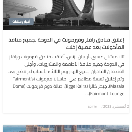
أخبار وملفات
إغلاق فنادق رافلز وفيرمونت في الدوحة لجميع منافذ
المأكولات بعد عملية إخلاء
تالا ميشال عيسى-أريبيان بزنس، أغلقت فنادق فيرمونت ورافلز
في الدوحة جميع منافذ الأطعمة والمشروبات، وأجلى
الفندقان الفاخران جميع الزوار يوم الثلاثاء لأسباب لم تتضح بعد.
وتم إغلاق تسعة مطاعم هي: ماسالا فيرمونت (Fairmont’s
Masala). جيجز كالرا (Jiggs Kalra). صالة دوم فيرمونت (Dome
Fairmont Lounge)….
2 أغسطس، 2023
نُشر
admin
في