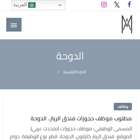
لتخطي
العربية
لى
لمحتوى
M A hotels | إم ايه هوتيلز
الموقع الأول للعاملين في الفنادق في العالم العربي
الدوحة
الدوحة
الرئيسية
وظائف
مطلوب موظف حجوزات فندق الريتز.. الدوحة
المسمى الوظيفي: موظف حجوزات (متحدث عربي).
الموقع: فندق الريتز كارلتون، الدوحة، قطر. نوع الوظيفة: دوام