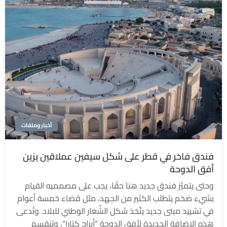
أخبار وملفات
فندق فاخر في قطر على شكل سيفين عملاقين يزين
أفق الدوحة
وحتى يتميّز فندق جديد هنا حقًا، يجب على مصمميه القيام
بشيء ضخم يتطلب الكثير من الجهد، مثل قضاء خمسة أعوام
في تشييد مبنى جديد يتّخذ شكل الشّعار الوطني للبلاد. وتُدعى
هذه الإضافة الجديدة لأفق الدوحة “أبراج كتارا“، وتنقسم