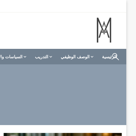
لتخطي
لى
لمحتوى
الموقع الأول للعاملين في الفنادق في العالم العربي
M A hotels | إم ايه هوتيلز
الرئيسية
الوصف الوظيفي
التدريب
السياسات وال