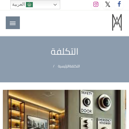
لتخطي
العربية
لى
لمحتوى
M A hotels | إم ايه هوتيلز
الموقع الأول للعاملين في الفنادق في العالم العربي
التكلفة
التكلفة
الرئيسية