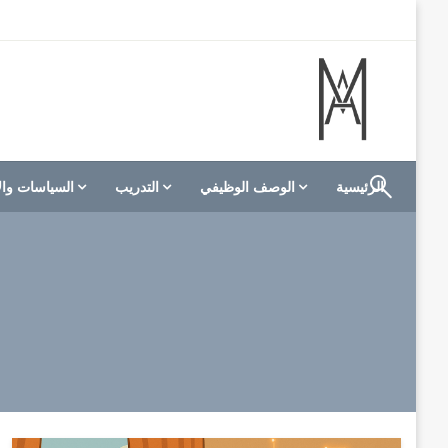
لتخطي
لى
لمحتوى
الموقع الأول للعاملين في الفنادق في العالم العربي
M A hotels | إم ايه هوتيلز
الرئيسية
الوصف الوظيفي
التدريب
السياسات وال